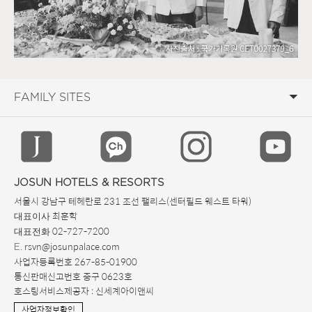
JOSUN HOTELS & RESORTS
서울시 강남구 테헤란로 231 조선 팰리스(센터필드 웨스트 타워)
최훈학
대표이사
02-727-7200
대표전화
. rsvn@josunpalace.com
E
사업자등록번호 267-85-01900
통신판매신고번호 중구 0623호
호스팅서비스제공자 : 신세계아이앤씨
사업자정보확인