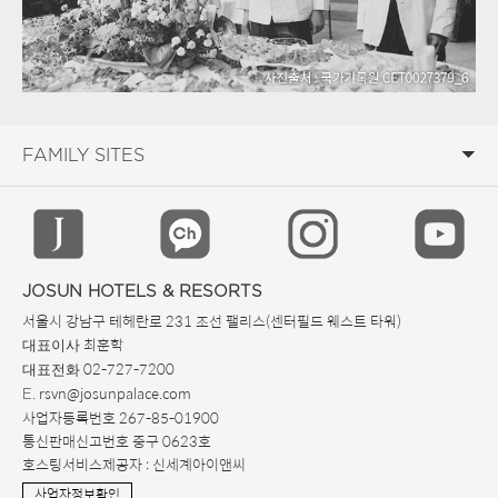
JOSUN HOTELS & RESORTS
서울시 강남구 테헤란로 231 조선 팰리스(센터필드 웨스트 타워)
최훈학
대표이사
02-727-7200
대표전화
. rsvn@josunpalace.com
E
사업자등록번호 267-85-01900
통신판매신고번호 중구 0623호
호스팅서비스제공자 : 신세계아이앤씨
사업자정보확인