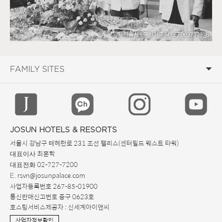
JOSUN HOTELS & RESORTS
서울시 강남구 테헤란로 231 조선 팰리스(센터필드 웨스트 타워)
최훈학
대표이사
02-727-7200
대표전화
. rsvn@josunpalace.com
E
사업자등록번호 267-85-01900
통신판매신고번호 중구 0623호
호스팅서비스제공자 : 신세계아이앤씨
사업자정보확인